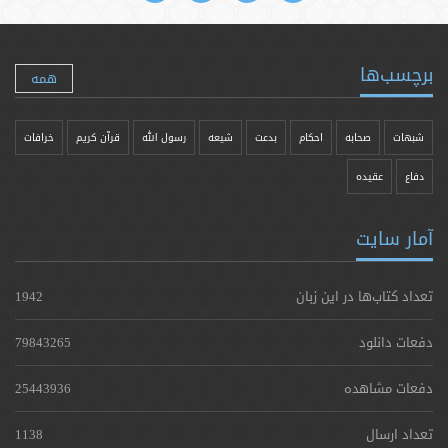
برچسب‌ها
همه
شبهات
صحابه
احکام
بدعت
شیعه
رسول الله
قرآن کریم
خرافات
دفاع
عقیده
آمار سایت
تعداد کتاب‌ها در این زبان
1942
دفعات دانلود
79843265
دفعات مشاهده
25443936
تعداد ارسال
1138