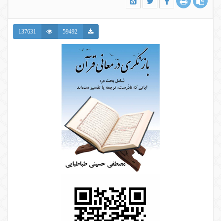
137631
59492