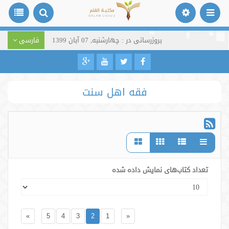
بروزرسانی در : چهارشنبه, 07 آبان 1399
فارسی
فقه اهل سنت
تعداد کتاب‌های نمایش داده شده
»
5
4
3
2
1
«