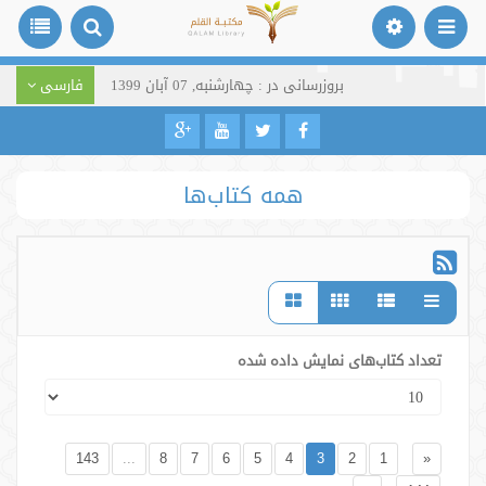
بروزرسانی در : چهارشنبه, 07 آبان 1399
فارسی
همه کتاب‌ها
تعداد کتاب‌های نمایش داده شده
143
...
8
7
6
5
4
3
2
1
«