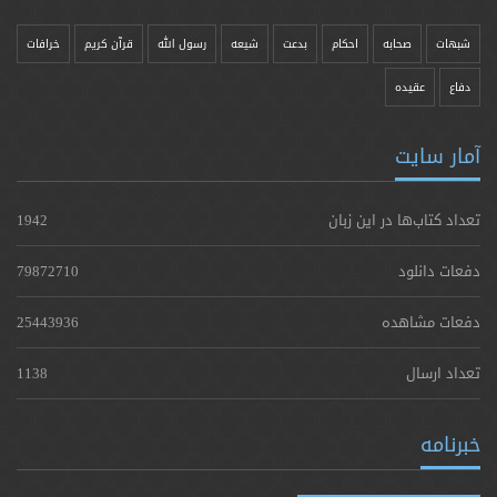
شبهات
صحابه
احکام
بدعت
شیعه
رسول الله
قرآن کریم
خرافات
دفاع
عقیده
آمار سایت
تعداد کتاب‌ها در این زبان
1942
دفعات دانلود
79872710
دفعات مشاهده
25443936
تعداد ارسال
1138
خبرنامه