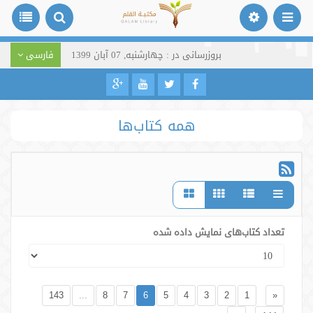
بروزرسانی در : چهارشنبه, 07 آبان 1399
فارسی
همه کتاب‌ها
تعداد کتاب‌های نمایش داده شده
143
...
8
7
6
5
4
3
2
1
«