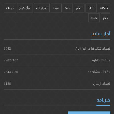
شبهات
صحابه
احکام
بدعت
شیعه
رسول الله
قرآن کریم
خرافات
دفاع
عقیده
آمار سایت
تعداد کتاب‌ها در این زبان
1942
دفعات دانلود
79822102
دفعات مشاهده
25443936
تعداد ارسال
1138
خبرنامه