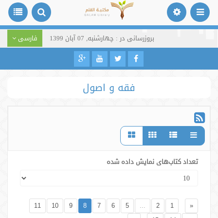
بروزرسانی در : چهارشنبه, 07 آبان 1399
فارسی
فقه و اصول
تعداد کتاب‌های نمایش داده شده
11
10
9
8
7
6
5
...
2
1
«