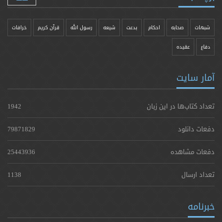
شبهات
صحابه
احکام
بدعت
شیعه
رسول الله
قرآن کریم
خرافات
دفاع
عقیده
آمار سایت
تعداد کتاب‌ها در این زبان
1942
دفعات دانلود
79871829
دفعات مشاهده
25443936
تعداد ارسال
1138
خبرنامه