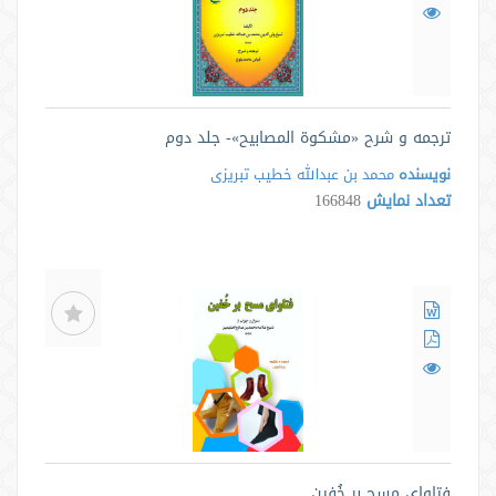
ترجمه و شرح «مشکوة المصابیح»- جلد دوم
نویسنده
محمد بن عبدالله خطیب تبریزی
تعداد نمایش
166848
فتاوای مسح بر خُفین