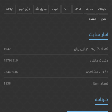
شبهات
صحابه
احکام
بدعت
شیعه
رسول الله
قرآن کریم
خرافات
دفاع
عقیده
آمار سایت
تعداد کتاب‌ها در این زبان
1942
دفعات دانلود
79799316
دفعات مشاهده
25443936
تعداد ارسال
1138
خبرنامه