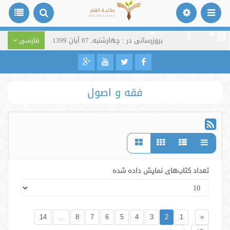
بروزرسانی در : چهارشنبه, 07 آبان 1399
فارسی
فقه و اصول
تعداد کتاب‌های نمایش داده شده
14
...
8
7
6
5
4
3
2
1
«